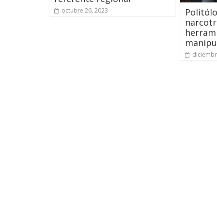
Politól
octubre 26, 2023
narcotr
herram
manipul
diciembr