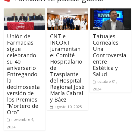
Unión de
CNT e
Tatuajes
Farmacias
INCORT
Corneales:
sigue
juramentan
Una
celebrando
el Comité
Controversia
su 40
Hospitalario
entre
aniversario
de
Estética y
Entregando
Trasplante
Salud
la
del Hospital
octubre 31,
decimosexta
Regional José
2024
versión de
María Cabral
los Premios
y Báez
“Mortero de
agosto 10, 2025
Oro”
noviembre 4,
2024