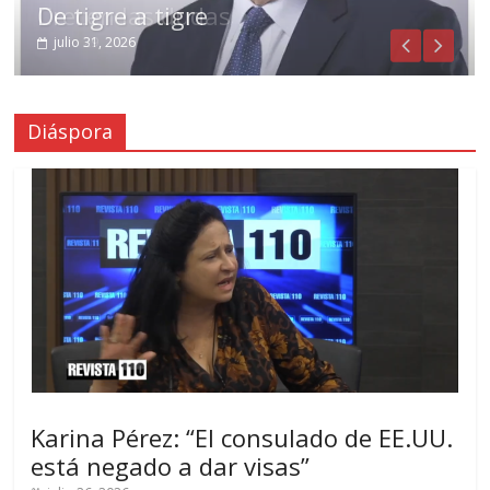
De tigre a tigre
Crecen las dudas
julio 31, 2026
julio 29, 2026
Diáspora
Karina Pérez: “El consulado de EE.UU.
está negado a dar visas”