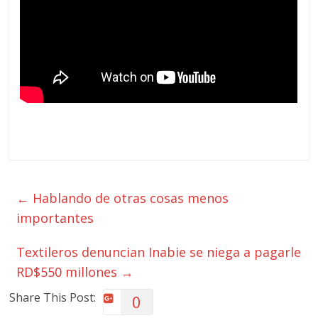
←
Hablando de otras cosas menos
importantes
Textileros denuncian Inabie se niega a pagarle
RD$550 millones
→
Share This Post:
0