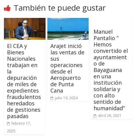
También te puede gustar
Manuel
Pantalio ”
Hemos
El CEA y
Arajet inició
convertido el
Bienes
las ventas de
ayuntamient
Nacionales
sus
o de
trabajan en
operaciones
Bayaguana
la
desde el
en una
depuración
Aeropuerto
institución
de miles de
de Punta
solidaria y
expedientes
Cana
con alto
fraudulentos
julio 19, 2024
sentido de
heredados
humanidad”
de gestiones
pasadas
abril 26, 2021
febrero 17,
2025