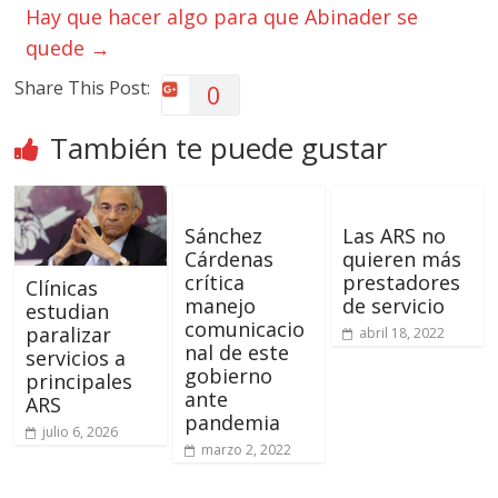
Hay que hacer algo para que Abinader se
quede
→
Share This Post:
0
También te puede gustar
Sánchez
Las ARS no
Cárdenas
quieren más
crítica
prestadores
Clínicas
manejo
de servicio
estudian
comunicacio
paralizar
abril 18, 2022
nal de este
servicios a
gobierno
principales
ante
ARS
pandemia
julio 6, 2026
marzo 2, 2022