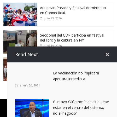
Anuncian Parada y Festival dominicano
en Connecticut
julio 23, 2026
Seccional del CDP participa en festival
del libro y la cultura en NY
julio 15, 2026
Read Next
Dominican Bar Association anuncia
Dominicana Week 2026
La vacunación no implicará
julio 9, 2026
apertura inmediata
enero 20, 2021
Gustavo Güílamo: “La salud debe
estar en el centro del sistema;
Disclaimer
Privacy
Advertisement
Contact Us
no el negocio”
Copyright © [2020] [Revista110.online]. All rights reserved.