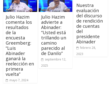
Nuestra
evaluación
del discurso
Julio Hazim
Julio Hazim
de rendición
comenta los
advierte a
de cuentas
resultados
Abinader:
del
de la
“Usted está
presidente
encuesta
trillando un
Abinader
Greemberg:
camino
“Luis
parecido al
febrero 28,
Abinader
de Danilo”
2023
ganará la
septiembre 12,
reelección en
2025
primera
vuelta”
mayo 7, 2024