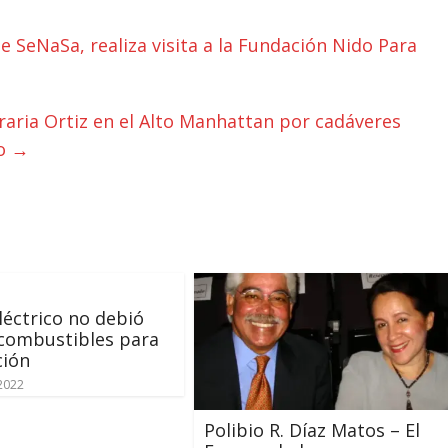
e SeNaSa, realiza visita a la Fundación Nido Para
aria Ortiz en el Alto Manhattan por cadáveres
so
→
léctrico no debió
 combustibles para
ción
 2022
Polibio R. Díaz Matos – El