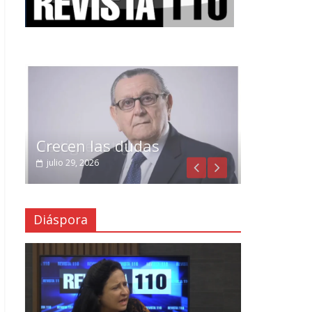
Crecen las dudas
julio 29, 2026
Diáspora