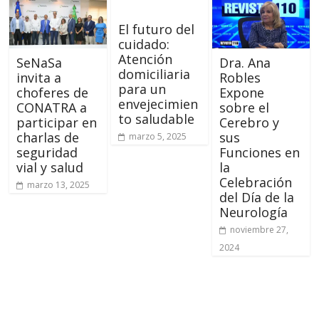
El futuro del
cuidado:
Atención
SeNaSa
Dra. Ana
domiciliaria
invita a
Robles
para un
choferes de
Expone
envejecimien
CONATRA a
sobre el
to saludable
participar en
Cerebro y
charlas de
sus
marzo 5, 2025
seguridad
Funciones en
vial y salud
la
Celebración
marzo 13, 2025
del Día de la
Neurología
noviembre 27,
2024