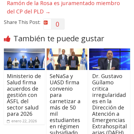
Ramón de la Rosa es juramentado miembro
del CP del PLD
→
Share This Post:
0
También te puede gustar
Ministerio de
SeNaSa y
Dr. Gustavo
Salud firma
UASD firma
Güílamo
acuerdos de
convenio
critica
gestión con
para
irregularidad
ASFL del
carnetizar a
es en la
sector salud
más de 50
Dirección de
para 2026
mil
Atención a
estudiantes
Emergencias
enero 22, 2026
en régimen
Extrahospital
subsidiado
arias (DAEH)