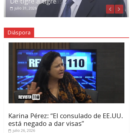
De tigre a tigre
Crecen las dudas
julio 31, 2026
julio 29, 2026
Diáspora
Karina Pérez: “El consulado de EE.UU.
está negado a dar visas”
julio 26, 2026