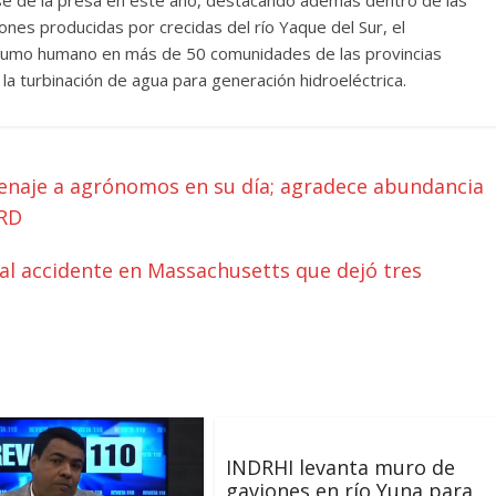
se de la presa en este año, destacando además dentro de las
ones producidas por crecidas del río Yaque del Sur, el
sumo humano en más de 50 comunidades de las provincias
 la turbinación de agua para generación hidroeléctrica.
menaje a agrónomos en su día; agradece abundancia
 RD
al accidente en Massachusetts que dejó tres
INDRHI levanta muro de
gaviones en río Yuna para