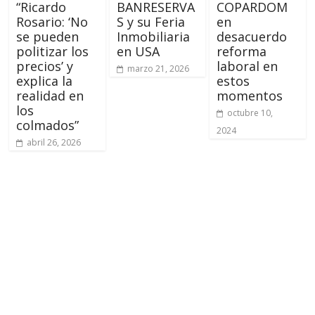
“Ricardo
BANRESERVA
COPARDOM
Rosario: ‘No
S y su Feria
en
se pueden
Inmobiliaria
desacuerdo
politizar los
en USA
reforma
precios’ y
laboral en
marzo 21, 2026
explica la
estos
realidad en
momentos
los
octubre 10,
colmados”
2024
abril 26, 2026