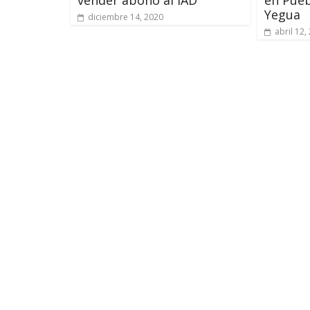
vender abono al IAD
en Pueb
Yegua
diciembre 14, 2020
abril 12,