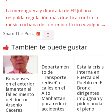
La merenguera y diputada de FP Juliana
respalda regulación más drástica contra la
música urbana de contenido tóxico y vulgar
→
Share This Post:
0
También te puede gustar
Departamen
Estalla crisis
to de
interna en
Transporte
Fuerza del
Bonaenses
rediseña
Pueblo en El
en el exterior
calles en el
Bronx;
lamentan el
Alto
dirigentes
fallecimiento
Manhattan
impugnan y
del doctor
para reducir
piden anular
Arsenio
accidentes
el pleno
Cáceres