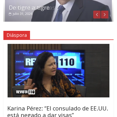
De tigre a tigre
Crecen las dudas
julio 31, 2026
julio 29, 2026
Diáspora
Karina Pérez: “El consulado de EE.UU.
está negado a dar visas”