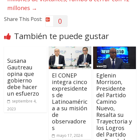
millones
→
Share This Post:
0
También te puede gustar
Susana
Gautreau
opina que
El CONEP
Eglenin
gobierno
integra cinco
Morrison,
debe hacer
expresidente
Presidente
un esfuerzo
s de
del Partido
Latinoaméric
Camino
septiembre 4,
a a su misión
Nuevo,
2023
de
Resalta su
observadore
Trayectoria y
s
los Logros
del Partido
mayo 17, 2024