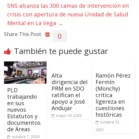
SNS alcanza las 300 camas de intervención en
crisis con apertura de nueva Unidad de Salud
Mental en La Vega
→
Share This Post:
0
También te puede gustar
Alta
Ramón Pérez
dirigencia del
Fermín
PRM en SDO
(Monchy)
PLD
ratifican el
critica
trabajando
apoyo a José
ligereza en
en sus
Andujar
cuestiones
nuevos
históricas
Estatutos y
mayo 19, 2023
documentos
octubre 21,
de Áreas
2021
octubre 7, 2024