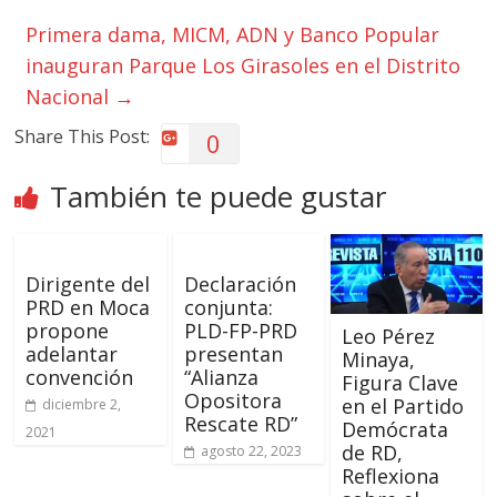
Primera dama, MICM, ADN y Banco Popular
inauguran Parque Los Girasoles en el Distrito
Nacional
→
Share This Post:
0
También te puede gustar
Dirigente del
Declaración
PRD en Moca
conjunta:
propone
PLD-FP-PRD
Leo Pérez
adelantar
presentan
Minaya,
convención
“Alianza
Figura Clave
Opositora
en el Partido
diciembre 2,
Rescate RD”
Demócrata
2021
de RD,
agosto 22, 2023
Reflexiona