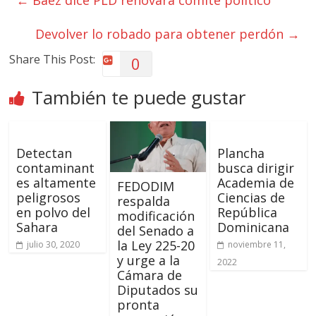
Devolver lo robado para obtener perdón
→
Share This Post:
0
También te puede gustar
Detectan
Plancha
contaminant
busca dirigir
es altamente
Academia de
FEDODIM
peligrosos
Ciencias de
respalda
en polvo del
República
modificación
Sahara
Dominicana
del Senado a
la Ley 225-20
julio 30, 2020
noviembre 11,
y urge a la
2022
Cámara de
Diputados su
pronta