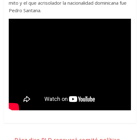
mito y el que acrisolador la nacionalidad dominicana fue
Pedro Santana.
←
Báez dice PLD renovará comité político