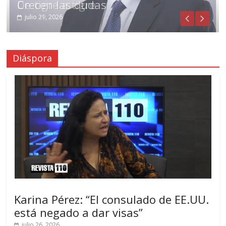
De tigre a tigre
Crecen las dudas
julio 31, 2026
julio 29, 2026
Diáspora
Karina Pérez: “El consulado de EE.UU.
está negado a dar visas”
julio 26, 2026