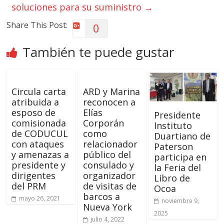
soluciones para su suministro
→
Share This Post:
0
También te puede gustar
Circula carta
ARD y Marina
atribuida a
reconocen a
esposo de
Elías
Presidente
comisionada
Corporán
Instituto
de CODUCUL
como
Duartiano de
con ataques
relacionador
Paterson
y amenazas a
público del
participa en
presidente y
consulado y
la Feria del
dirigentes
organizador
Libro de
del PRM
de visitas de
Ocoa
barcos a
mayo 26, 2021
noviembre 9,
Nueva York
2025
julio 4, 2022