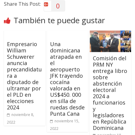
Share This Post:
0
También te puede gustar
Empresario
Una
William
dominicana
Schuwerer
atrapada en
Comisión del
anuncia
el
PRM NY
precandidatu
aeropuerto
entrega libro
ra a
JFK trayendo
sobre
diputado de
cocaína
abstención
ultramar por
valorada en
electoral
el PLD en
US$450. 000
2024 a
elecciones
en silla de
funcionarios
2024
ruedas desde
y
Punta Cana
legisladores
noviembre 8,
en República
noviembre 15,
2022
Dominicana
2022