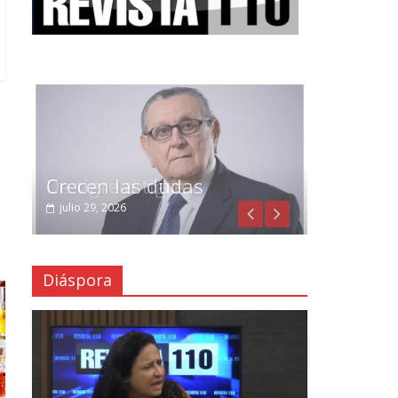
Crecen las dudas
julio 29, 2026
Diáspora