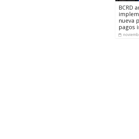
BCRD an
implem
nueva 
pagos 
noviembr