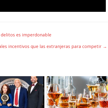
 delitos es imperdonable
ales incentivos que las extranjeras para competir
→