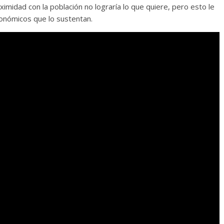
imidad con la población no lograría lo que quiere, pero esto le
económicos que lo sustentan.