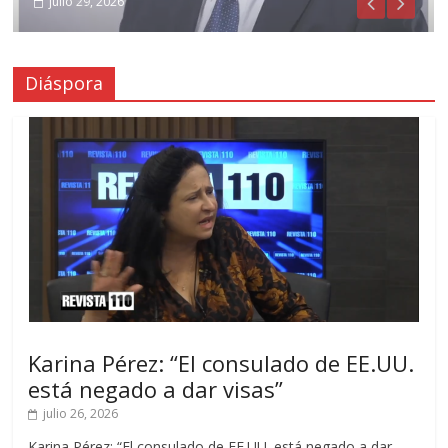
julio 31, 2026
julio 29, 2026
Diáspora
Karina Pérez: “El consulado de EE.UU.
está negado a dar visas”
julio 26, 2026
Karina Pérez: “El consulado de EE.UU. está negado a dar