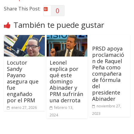
Share This Post:
0
También te puede gustar
PRSD apoya
proclamació
n de Raquel
Locutor
Leonel
Peña como
Sandy
explica por
compañera
Payano
qué este
de fórmula
asegura que
domingo
del
fue
Abinader y
presidente
engañado
PRM sufrirán
Abinader
por el PRM
una derrota
noviembre 27,
enero 27, 2026
febrero 13,
2023
2024