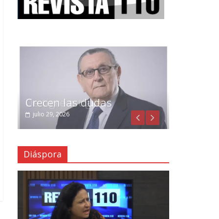
Crecen las dudas
julio 29, 2026
Diáspora