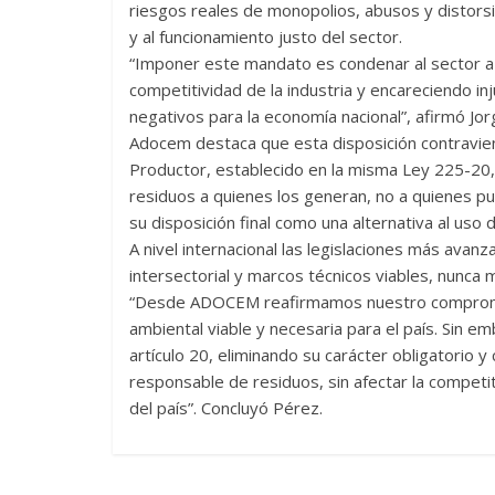
riesgos reales de monopolios, abusos y distors
y al funcionamiento justo del sector.
“Imponer este mandato es condenar al sector a 
competitividad de la industria y encareciendo i
negativos para la economía nacional”, afirmó Jo
Adocem destaca que esta disposición contravien
Productor, establecido en la misma Ley 225-20, q
residuos a quienes los generan, no a quienes 
su disposición final como una alternativa al uso
A nivel internacional las legislaciones más ava
intersectorial y marcos técnicos viables, nunca m
“Desde ADOCEM reafirmamos nuestro compromis
ambiental viable y necesaria para el país. Sin 
artículo 20, eliminando su carácter obligatorio y
responsable de residuos, sin afectar la competit
del país”. Concluyó Pérez.