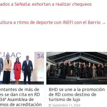
iados a SeNaSa: exhortan a realizar chequeos
cultura a ritmo de deporte con INEFI con el Barrio
→
entantes de más de
BHD se une a la promoción
es se dan cita en RD
de RD como destino de
 34ª Asamblea de
turismo de lujo
mos de acreditación
septiembre 11, 2024