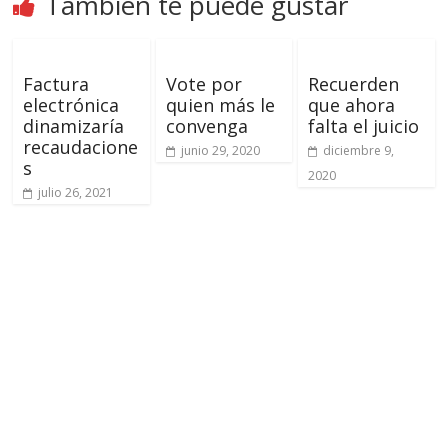
También te puede gustar
Factura
Vote por
Recuerden
electrónica
quien más le
que ahora
dinamizaría
convenga
falta el juicio
recaudacione
junio 29, 2020
diciembre 9,
s
2020
julio 26, 2021