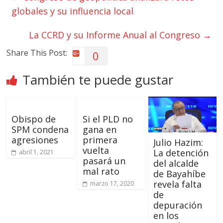
globales y su influencia local
La CCRD y su Informe Anual al Congreso
→
Share This Post:
0
También te puede gustar
Obispo de
Si el PLD no
SPM condena
gana en
agresiones
primera
Julio Hazim:
vuelta
La detención
abril 1, 2021
pasará un
del alcalde
mal rato
de Bayahíbe
revela falta
marzo 17, 2020
de
depuración
en los