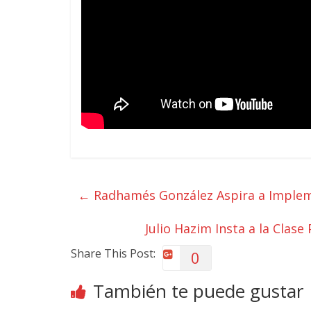
←
Radhamés González Aspira a Impleme
Julio Hazim Insta a la Clase
Share This Post:
0
También te puede gustar