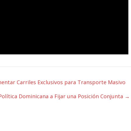
ntar Carriles Exclusivos para Transporte Masivo
 Política Dominicana a Fijar una Posición Conjunta
→