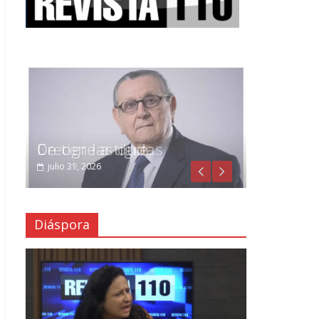
Crecen las dudas
julio 29, 2026
Diáspora