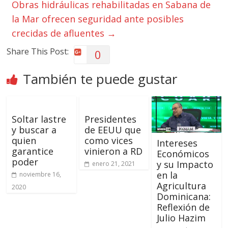
Obras hidráulicas rehabilitadas en Sabana de
la Mar ofrecen seguridad ante posibles
crecidas de afluentes
→
Share This Post:
0
También te puede gustar
Soltar lastre
Presidentes
y buscar a
de EEUU que
quien
como vices
Intereses
garantice
vinieron a RD
Económicos
poder
y su Impacto
enero 21, 2021
en la
noviembre 16,
Agricultura
2020
Dominicana:
Reflexión de
Julio Hazim