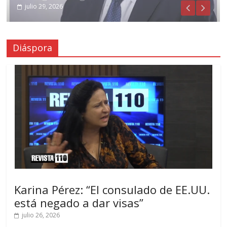
julio 31, 2026
julio 29, 2026
Diáspora
Karina Pérez: “El consulado de EE.UU.
está negado a dar visas”
julio 26, 2026