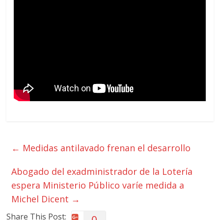
←
Medidas antilavado frenan el desarrollo
Abogado del exadministrador de la Lotería
espera Ministerio Público varíe medida a
Michel Dicent
→
Share This Post:
0