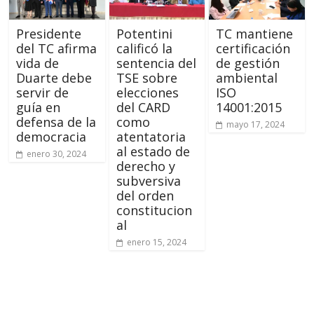
Presidente
Potentini
TC mantiene
del TC afirma
calificó la
certificación
vida de
sentencia del
de gestión
Duarte debe
TSE sobre
ambiental
servir de
elecciones
ISO
guía en
del CARD
14001:2015
defensa de la
como
mayo 17, 2024
democracia
atentatoria
al estado de
enero 30, 2024
derecho y
subversiva
del orden
constitucion
al
enero 15, 2024