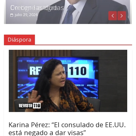
De tigre a tigre
Crecen las dudas
julio 31, 2026
julio 29, 2026
Diáspora
Karina Pérez: “El consulado de EE.UU.
está negado a dar visas”