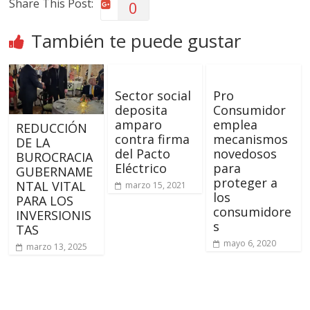
Share This Post:
0
También te puede gustar
Sector social
Pro
deposita
Consumidor
amparo
emplea
REDUCCIÓN
contra firma
mecanismos
DE LA
del Pacto
novedosos
BUROCRACIA
Eléctrico
para
GUBERNAME
proteger a
NTAL VITAL
marzo 15, 2021
los
PARA LOS
consumidore
INVERSIONIS
s
TAS
mayo 6, 2020
marzo 13, 2025