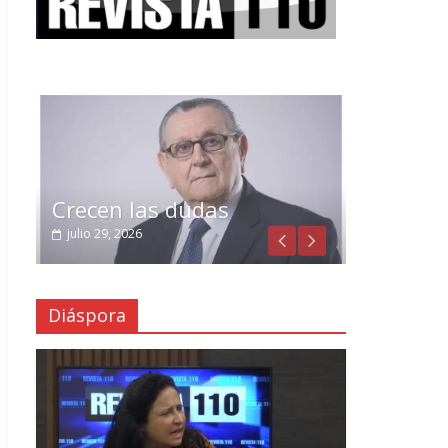
Crecen las dudas
julio 29, 2026
Diáspora