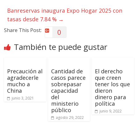
Banreservas inaugura Expo Hogar 2025 con
tasas desde 7.84 %
→
Share This Post:
0
También te puede gustar
Precaución al
Cantidad de
El derecho
agradecerle
casos parece
que creen
mucho a
sobrepasar
tener los que
China
capacidad
dieron
del
dinero para
junio 3, 2021
ministerio
política
público
junio 9, 2022
agosto 29, 2022