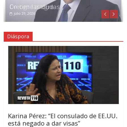
De tigre a tigre
Crecen las dudas
julio 31, 2026
julio 29, 2026
Diáspora
Karina Pérez: “El consulado de EE.UU.
está negado a dar visas”