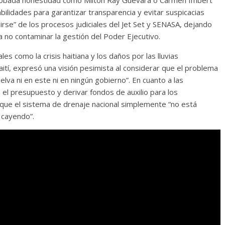
probada honestidad como Milton Ray Guevara o Carmen Imbert
lidades para garantizar transparencia y evitar suspicacias
lirse” de los procesos judiciales del Jet Set y SENASA, dejando
ra no contaminar la gestión del Poder Ejecutivo.
s como la crisis haitiana y los daños por las lluvias
ití, expresó una visión pesimista al considerar que el problema
lva ni en este ni en ningún gobierno”. En cuanto a las
n el presupuesto y derivar fondos de auxilio para los
que el sistema de drenaje nacional simplemente “no está
 cayendo”.