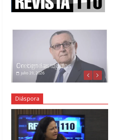
Crecen las dudas
julio 29, 2026
Diáspora