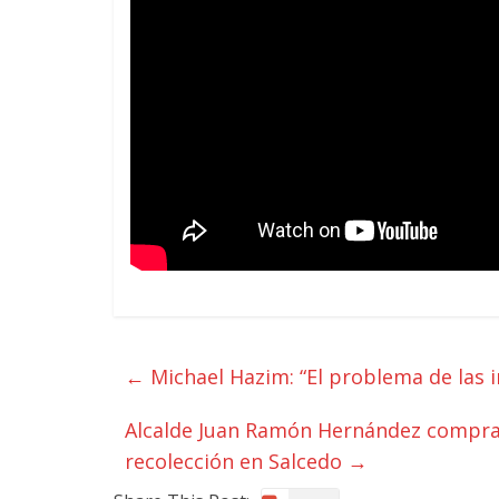
←
Michael Hazim: “El problema de las i
Alcalde Juan Ramón Hernández compra
recolección en Salcedo
→