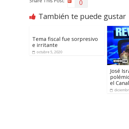
Share This Post:
0
También te puede gustar
Tema fiscal fue sorpresivo
e irritante
octubre 5, 2020
José Isr
polémi
el Cana
diciembr