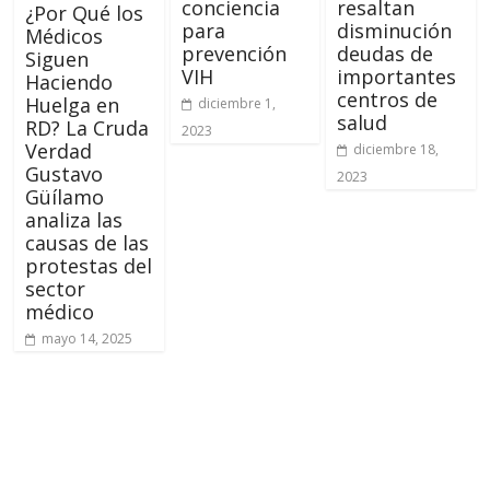
conciencia
resaltan
¿Por Qué los
para
disminución
Médicos
prevención
deudas de
Siguen
VIH
importantes
Haciendo
centros de
Huelga en
diciembre 1,
salud
RD? La Cruda
2023
Verdad
diciembre 18,
Gustavo
2023
Güílamo
analiza las
causas de las
protestas del
sector
médico
mayo 14, 2025