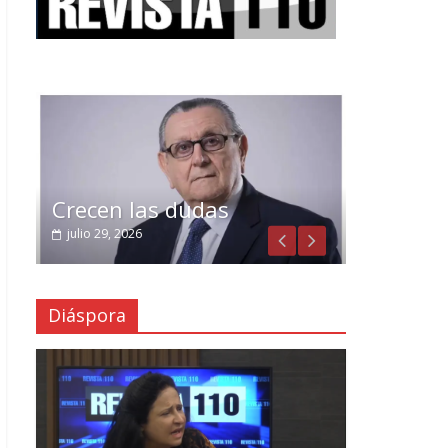
Crecen las dudas
julio 29, 2026
Diáspora