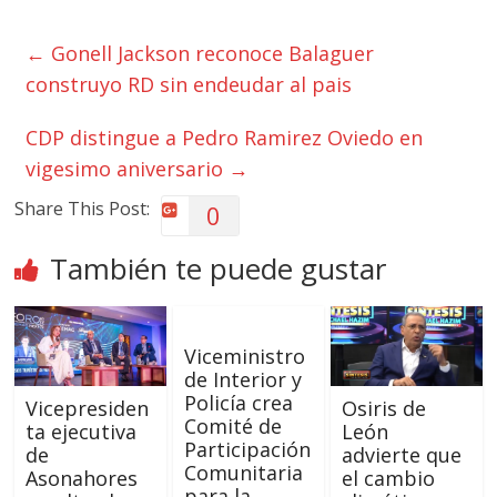
←
Gonell Jackson reconoce Balaguer
construyo RD sin endeudar al pais
CDP distingue a Pedro Ramirez Oviedo en
vigesimo aniversario
→
Share This Post:
0
También te puede gustar
Viceministro
de Interior y
Policía crea
Vicepresiden
Osiris de
Comité de
ta ejecutiva
León
Participación
de
advierte que
Comunitaria
Asonahores
el cambio
para la