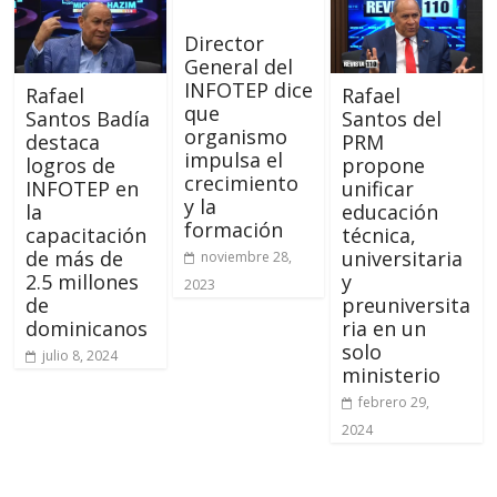
Director
General del
INFOTEP dice
Rafael
Rafael
que
Santos Badía
Santos del
organismo
destaca
PRM
impulsa el
logros de
propone
crecimiento
INFOTEP en
unificar
y la
la
educación
formación
capacitación
técnica,
de más de
universitaria
noviembre 28,
2.5 millones
y
2023
de
preuniversita
dominicanos
ria en un
solo
julio 8, 2024
ministerio
febrero 29,
2024