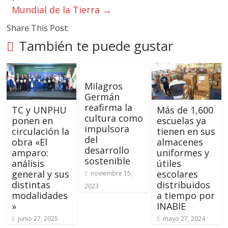
Mundial de la Tierra
→
Share This Post:
También te puede gustar
Milagros
Germán
reafirma la
TC y UNPHU
Más de 1,600
cultura como
ponen en
escuelas ya
impulsora
circulación la
tienen en sus
del
obra «El
almacenes
desarrollo
amparo:
uniformes y
sostenible
análisis
útiles
general y sus
escolares
noviembre 15,
distintas
distribuidos
2023
modalidades
a tiempo por
»
INABIE
junio 27, 2025
mayo 27, 2024