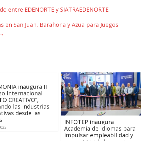
erdo entre EDENORTE y SIATRAEDENORTE
as en San Juan, Barahona y Azua para Juegos
→
MONIA inaugura II
o Internacional
ITO CREATIVO”,
ndo las Industrias
tivas desde las
s
INFOTEP inaugura
Academia de Idiomas para
2023
impulsar empleabilidad y