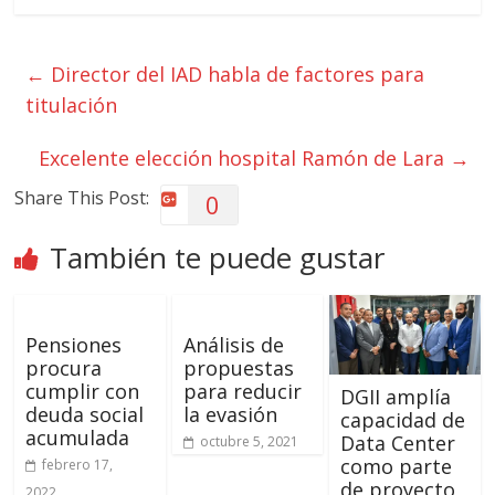
←
Director del IAD habla de factores para
titulación
Excelente elección hospital Ramón de Lara
→
Share This Post:
0
También te puede gustar
Pensiones
Análisis de
procura
propuestas
cumplir con
para reducir
DGII amplía
deuda social
la evasión
capacidad de
acumulada
Data Center
octubre 5, 2021
como parte
febrero 17,
de proyecto
2022