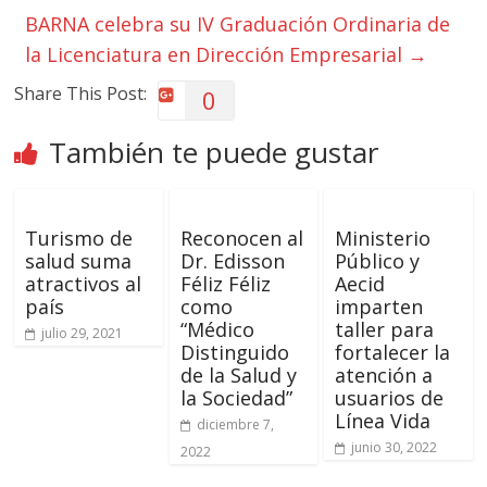
BARNA celebra su IV Graduación Ordinaria de
la Licenciatura en Dirección Empresarial
→
Share This Post:
0
También te puede gustar
Turismo de
Reconocen al
Ministerio
salud suma
Dr. Edisson
Público y
atractivos al
Féliz Féliz
Aecid
país
como
imparten
“Médico
taller para
julio 29, 2021
Distinguido
fortalecer la
de la Salud y
atención a
la Sociedad”
usuarios de
Línea Vida
diciembre 7,
junio 30, 2022
2022