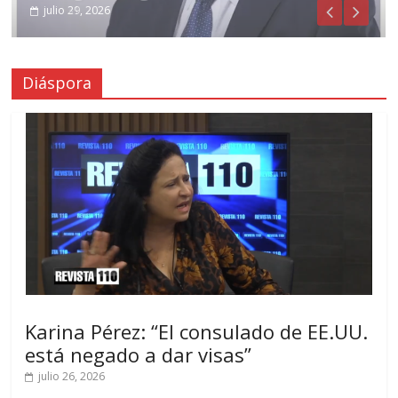
julio 31, 2026
julio 29, 2026
Diáspora
Karina Pérez: “El consulado de EE.UU.
está negado a dar visas”
julio 26, 2026