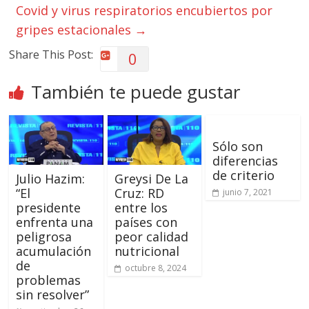
Covid y virus respiratorios encubiertos por
gripes estacionales
→
Share This Post:
0
También te puede gustar
Sólo son
diferencias
de criterio
Julio Hazim:
Greysi De La
“El
Cruz: RD
junio 7, 2021
presidente
entre los
enfrenta una
países con
peligrosa
peor calidad
acumulación
nutricional
de
octubre 8, 2024
problemas
sin resolver”