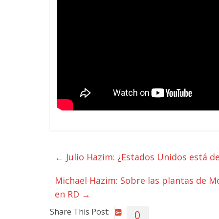
←
Julio Hazim: ¿Estados Unidos está det
Michael Hazim: Sobre las plantas de Mon
en RD
→
Share This Post:
0