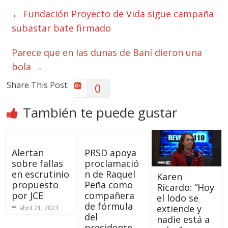
←
Fundación Proyecto de Vida sigue campaña
subastar bate firmado
Parece que en las dunas de Baní dieron una
bola
→
Share This Post:
0
También te puede gustar
Alertan
PRSD apoya
sobre fallas
proclamació
en escrutinio
n de Raquel
Karen
propuesto
Peña como
Ricardo: “Hoy
por JCE
compañera
el lodo se
de fórmula
extiende y
abril 21, 2023
del
nadie está a
presidente