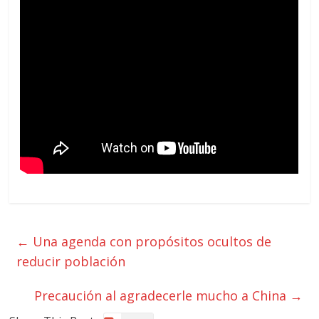
←
Una agenda con propósitos ocultos de
reducir población
Precaución al agradecerle mucho a China
→