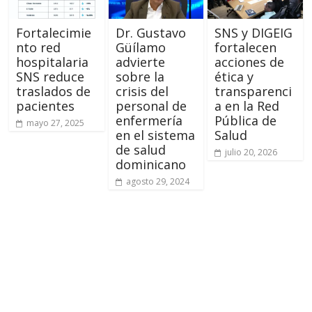
Fortalecimie
Dr. Gustavo
SNS y DIGEIG
nto red
Güílamo
fortalecen
hospitalaria
advierte
acciones de
SNS reduce
sobre la
ética y
traslados de
crisis del
transparenci
pacientes
personal de
a en la Red
enfermería
Pública de
mayo 27, 2025
en el sistema
Salud
de salud
julio 20, 2026
dominicano
agosto 29, 2024