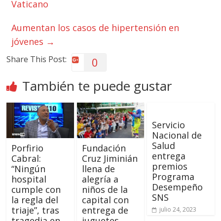
Vaticano
Aumentan los casos de hipertensión en
jóvenes
→
Share This Post:
0
También te puede gustar
Servicio
Nacional de
Salud
Porfirio
Fundación
entrega
Cabral:
Cruz Jiminián
premios
“Ningún
llena de
Programa
hospital
alegría a
Desempeño
cumple con
niños de la
SNS
la regla del
capital con
triaje”, tras
entrega de
julio 24, 2023
tragedia en
juguetes