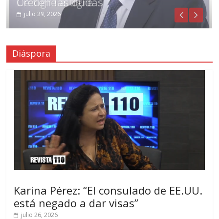
De tigre a tigre
Crecen las dudas
julio 31, 2026
julio 29, 2026
Diáspora
Karina Pérez: “El consulado de EE.UU.
está negado a dar visas”
julio 26, 2026